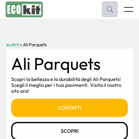
Skip
to
Menu
content
Pavimenti e Parquet
Porte e Maniglie
ecoKit
»
Ali Parquets
Ali Parquets
Rivestimenti
Brand
Scopri la bellezza e la durabilità degli Ali Parquets!
Scegli il meglio per i tuoi pavimenti. Visita il nostro
Contatti
sito ora!
CONTATTI
SCOPRI