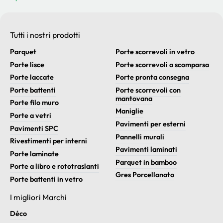
Tutti i nostri prodotti
Parquet
Porte scorrevoli in vetro
Porte lisce
Porte scorrevoli a scomparsa
Porte laccate
Porte pronta consegna
Porte battenti
Porte scorrevoli con
mantovana
Porte filo muro
Maniglie
Porte a vetri
Pavimenti per esterni
Pavimenti SPC
Pannelli murali
Rivestimenti per interni
Pavimenti laminati
Porte laminate
Parquet in bamboo
Porte a libro e rototraslanti
Gres Porcellanato
Porte battenti in vetro
I migliori Marchi
Déco