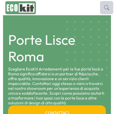
Skip
to
content
Pavimenti e Parquet
Porte Lisce
Porte e Maniglie
Rivestimenti
Roma
Brand
Scegliere EcoKit Arredamenti per le tue porte lisce a
Contatti
Roma significa affidarsi a un partner di fiducia che
offre qualità, innovazione e un servizio clienti
impeccabile. Contattaci oggi stesso o vieni a trovarci
nel nostro showroom per un’esperienza di acquisto
unica e soddisfacente. Scopri come possiamo aiutarti
a trasformare i tuoi spazi con le porte lisce e altre
soluzioni di design di alta qualità.
CONTATTACI