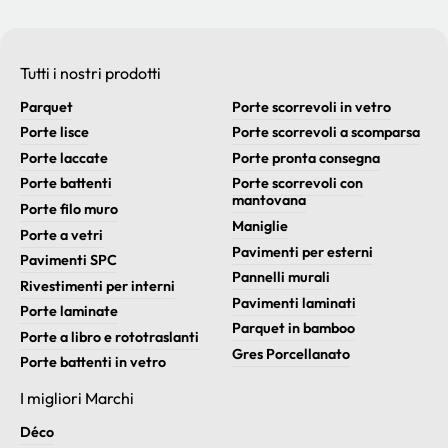
Tutti i nostri prodotti
Parquet
Porte scorrevoli in vetro
Porte lisce
Porte scorrevoli a scomparsa
Porte laccate
Porte pronta consegna
Porte battenti
Porte scorrevoli con
mantovana
Porte filo muro
Maniglie
Porte a vetri
Pavimenti per esterni
Pavimenti SPC
Pannelli murali
Rivestimenti per interni
Pavimenti laminati
Porte laminate
Parquet in bamboo
Porte a libro e rototraslanti
Gres Porcellanato
Porte battenti in vetro
I migliori Marchi
Déco