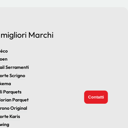
I migliori Marchi
éco
oen
ail Serramenti
orte Scrigno
kema
li Parquets
Contatti
lorian Parquet
rono Original
orte Karis
wing