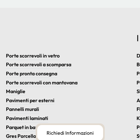
Porte scorrevoli in vetro
D
Porte scorrevoli a scomparsa
B
Porte pronta consegna
P
Porte scorrevoli con mantovana
P
Maniglie
S
Pavimenti per esterni
A
Pannelli murali
F
Pavimenti laminati
K
Parquet in bamboo
P
Richiedi Informazioni
Gres Porcellanato
S